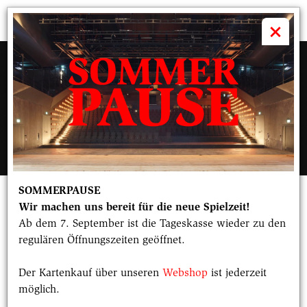
volkstheater

×
SOMMERPAUSE
U20 Poetry Slam
Wir machen uns bereit für die neue Spielzeit!
Ab dem 7. September ist die Tageskasse wieder zu den
regulären Öffnungszeiten geöffnet.
Mikrofone frei für Münchens
Poet*innennachwuchs!
Der Kartenkauf über unseren
Webshop
ist jederzeit
möglich.