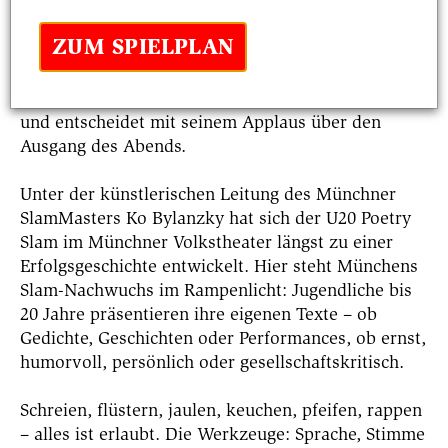
Ein Poetry Slam ist der Dichter*innenwettstreit
unserer Zeit – lebendig, direkt und voller Emotion.
ZUM SPIELPLAN
Hier wird Poesie zum Erlebnis und zur Plattform
für alle, die sich trauen, ihre Texte mit der Welt zu
teilen. Das Publikum ist mittendrin statt nur dabei
und entscheidet mit seinem Applaus über den
Ausgang des Abends.
Unter der künstlerischen Leitung des Münchner
SlamMasters Ko Bylanzky hat sich der U20 Poetry
Slam im Münchner Volkstheater längst zu einer
Erfolgsgeschichte entwickelt. Hier steht Münchens
Slam-Nachwuchs im Rampenlicht: Jugendliche bis
20 Jahre präsentieren ihre eigenen Texte – ob
Gedichte, Geschichten oder Performances, ob ernst,
humorvoll, persönlich oder gesellschaftskritisch.
Schreien, flüstern, jaulen, keuchen, pfeifen, rappen
– alles ist erlaubt. Die Werkzeuge: Sprache, Stimme