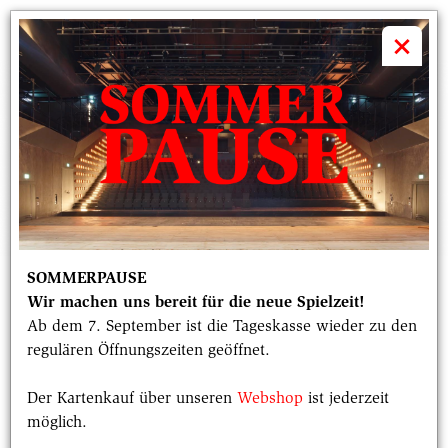
volkstheater

×
SOMMERPAUSE
Wir machen uns bereit für die neue Spielzeit!
DER SCHRUBBER
Ab dem 7. September ist die Tageskasse wieder zu den
regulären Öffnungszeiten geöffnet.
Ausgabe 7, September 2021
Der Kartenkauf über unseren
Webshop
ist jederzeit
möglich.
Datum
Rubrik
21.09.2021
Baumaschine der Stunde