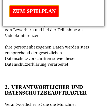
Diese Datenschutzerklärung informiert über die
ZUM SPIELPLAN
Datenverarbeitung beim Besuch der Website,
aber auch in anderen Zusammenhängen, z.B.
über die Verarbeitung der Daten von Kunden,
von Bewerbern und bei der Teilnahme an
Videokonferenzen.
Ihre personenbezogenen Daten werden stets
entsprechend der gesetzlichen
Datenschutzvorschriften sowie dieser
Datenschutzerklärung verarbeitet.
2. VERANTWORTLICHER UND
DATENSCHUTZBEAUFTRAGTER
Verantwortlicher ist die die Münchner