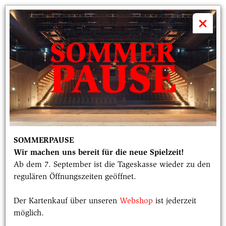
volkstheater

×
Datenschutzinformationen
Stand: 6. November 2025
1. GEGENSTAND UND
SOMMERPAUSE
GELTUNGSBEREICH
Wir machen uns bereit für die neue Spielzeit!
Ab dem 7. September ist die Tageskasse wieder zu den
In dieser Datenschutzerklärung wird drüber
regulären Öffnungszeiten geöffnet.
informiert, welche personenbezogenen Daten bei
einzelnen Verarbeitungsvorgängen erhoben und
Der Kartenkauf über unseren
Webshop
ist jederzeit
wie und zu welchen Zwecken diese
möglich.
personenbezogenen Daten verarbeitet werden.