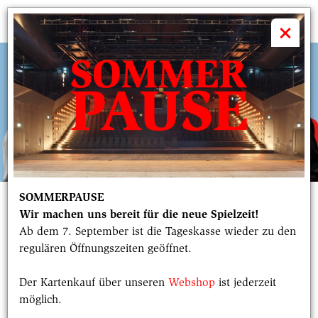
volkstheater

×
SOMMERPAUSE
Radikal Blog
Wir machen uns bereit für die neue Spielzeit!
Ab dem 7. September ist die Tageskasse wieder zu den
regulären Öffnungszeiten geöffnet.
Der Blog des Radikal jung Festivals
Der Kartenkauf über unseren
Webshop
ist jederzeit
Das Radikal jung Festival 2026 am Münchner
möglich.
Volkstheater wurde von Studierenden und jungen