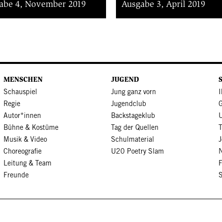
abe 4, November 2019
Ausgabe 3, April 2019
MENSCHEN
JUGEND
Schauspiel
Jung ganz vorn
I
Regie
Jugendclub
Autor*innen
Backstageklub
Bühne & Kostüme
Tag der Quellen
Musik & Video
Schulmaterial
J
Choreografie
U20 Poetry Slam
N
Leitung & Team
Freunde
S