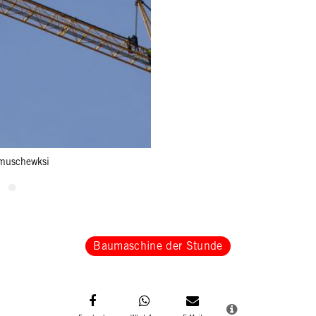
muschewksi
Baumaschine der Stunde