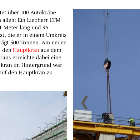
et über 100 Autokräne –
n allen: Ein Liebherr LTM
21 Meter lang und 96
t, die er in einem Umkreis
rägt 500 Tonnen. Am neuen
e den
Hauptkran
aus dem
ans erreichte dabei eine
skran im Hintergrund war
 auf den Hauptkran zu