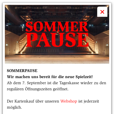
volkstheater

×
"MAN IST RADIKAL JUNG, WENN MAN
SICH ENTSCHEIDET, ES ZU SEIN."
10 Fragen an ... Antigone Akgün - Hörbar
Radikal im Gespräch mit der Regisseurin
SOMMERPAUSE
von "Unser Deutschlandmärchen"
Wir machen uns bereit für die neue Spielzeit!
(Theater Aachen)
Ab dem 7. September ist die Tageskasse wieder zu den
regulären Öffnungszeiten geöffnet.
Datum
Rubrik
Der Kartenkauf über unseren
Webshop
ist jederzeit
29.04.2025
Radikal jung 2025
möglich.