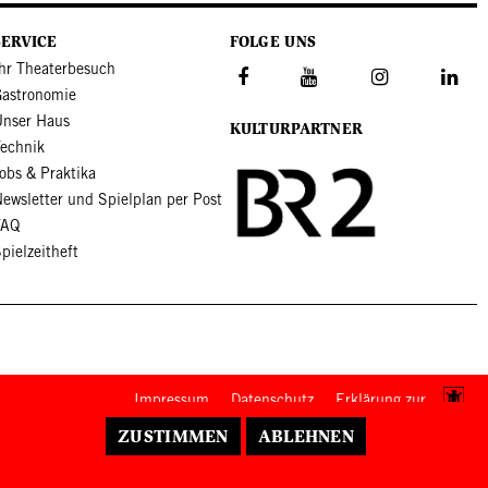
SERVICE
FOLGE UNS
hr Theaterbesuch
Gastronomie
Unser Haus
KULTURPARTNER
Technik
obs & Praktika
ewsletter und Spielplan per Post
FAQ
pielzeitheft
Footer-Menü
Impressum
Datenschutz
Erklärung zur
Barrierefreiheit
ZUSTIMMEN
ABLEHNEN