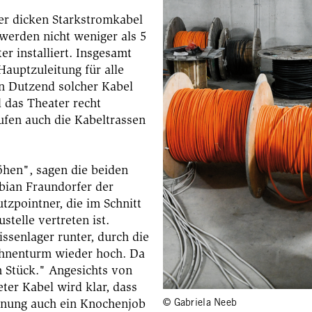
ter dicken Starkstromkabel
erden nicht weniger als 5
r installiert. Insgesamt
Hauptzuleitung für alle
in Dutzend solcher Kabel
l das Theater recht
aufen auch die Kabeltrassen
̈hen", sagen die beiden
abian Fraundorfer der
tzpointner, die im Schnitt
stelle vertreten ist.
ssenlager runter, durch die
̈hnenturm wieder hoch. Da
 Stück." Angesichts von
er Kabel wird klar, dass
rdnung auch ein Knochenjob
© Gabriela Neeb