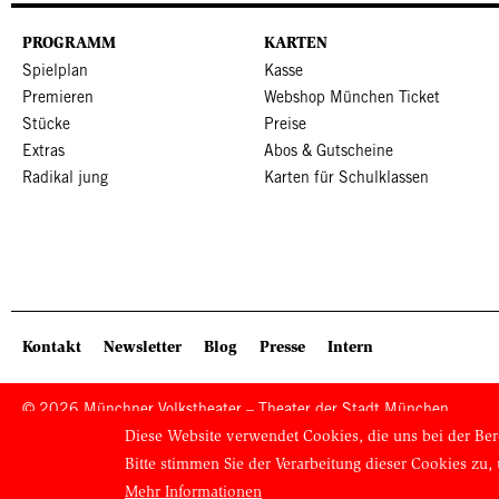
PROGRAMM
KARTEN
Spielplan
Kasse
Premieren
Webshop München Ticket
Stücke
Preise
Extras
Abos & Gutscheine
Radikal jung
Karten für Schulklassen
SITEMAP: KOPFBEREICH
Kontakt
Newsletter
Blog
Presse
Intern
© 2026 Münchner Volkstheater – Theater der Stadt München
Diese Website verwendet Cookies, die uns bei der Ber
Bitte stimmen Sie der Verarbeitung dieser Cookies zu
Mehr Informationen