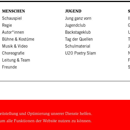
MENSCHEN
JUGEND
Schauspiel
Jung ganz vorn
I
Regie
Jugendclub
Autor*innen
Backstageklub
Bühne & Kostüme
Tag der Quellen
Musik & Video
Schulmaterial
J
Choreografie
U20 Poetry Slam
N
Leitung & Team
Freunde
S
eitstellung und Optimierung unserer Dienste helfen.
, um alle Funktionen der Website nutzen zu können.