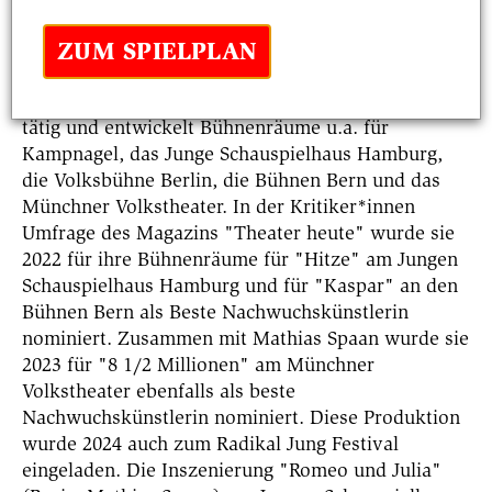
Berlin. Im Anschluss absolvierte sie ein Studium an
ZUM SPIELPLAN
der Hochschule für bildende Künste Hamburg in
der Klasse Bühnenraum bei Prof. Raimund Bauer.
Seit 2021 ist sie als freischaffende Bühnenbildnerin
tätig und entwickelt Bühnenräume u.a. für
Kampnagel, das Junge Schauspielhaus Hamburg,
die Volksbühne Berlin, die Bühnen Bern und das
Münchner Volkstheater. In der Kritiker*innen
Umfrage des Magazins "Theater heute" wurde sie
2022 für ihre Bühnenräume für "Hitze" am Jungen
Schauspielhaus Hamburg und für "Kaspar" an den
Bühnen Bern als Beste Nachwuchskünstlerin
nominiert. Zusammen mit Mathias Spaan wurde sie
2023 für "8 1/2 Millionen" am Münchner
Volkstheater ebenfalls als beste
Nachwuchskünstlerin nominiert. Diese Produktion
wurde 2024 auch zum Radikal Jung Festival
eingeladen. Die Inszenierung "Romeo und Julia"