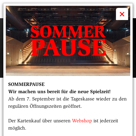
volkstheater

×
SOMMERPAUSE
Anna Armann
Wir machen uns bereit für die neue Spielzeit!
Ab dem 7. September ist die Tageskasse wieder zu den
regulären Öffnungszeiten geöffnet.
Anna Armann studierte Kommunikationsdesign an
Der Kartenkauf über unseren
Webshop
ist jederzeit
der Hochschule für angewandte Wissenschaften in
möglich.
München und arbeitete danach als Grafikerin in