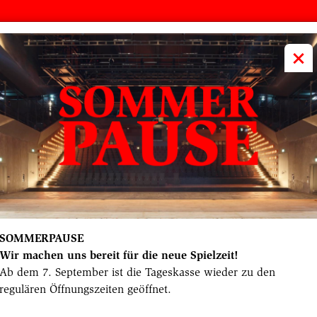
volkstheater
ME
×
Pressematerial DER ZAUBERBERG
Pressematerial zur Premiere von "DER ZAUBERBERG" nac
udia Bossard. Premiere am 20. Januar 2024.
 im Rahmen der Berichterstattung unter Angabe des Copyr
 Gabriela Neeb
SOMMERPAUSE
Wir machen uns bereit für die neue Spielzeit!
Ab dem 7. September ist die Tageskasse wieder zu den
regulären Öffnungszeiten geöffnet.