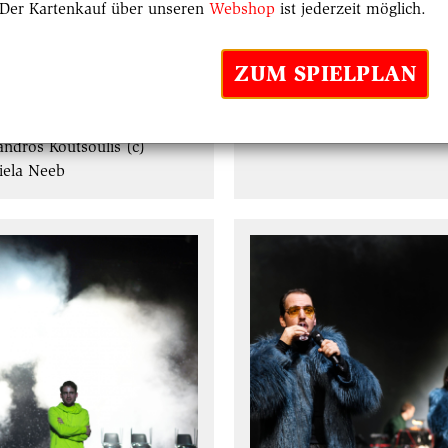
Der Kartenkauf über unseren
Webshop
ist jederzeit möglich.
ZUM SPIELPLAN
e Deborah Daberkow,
Liv Stapelfeldt (c) Garbiela
andros Koutsoulis (c)
iela Neeb