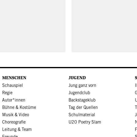
MENSCHEN
JUGEND
Schauspiel
Jung ganz vorn
I
Regie
Jugendclub
Autor*innen
Backstageklub
Bühne & Kostüme
Tag der Quellen
Musik & Video
Schulmaterial
J
Choreografie
U20 Poetry Slam
N
Leitung & Team
Freunde
S