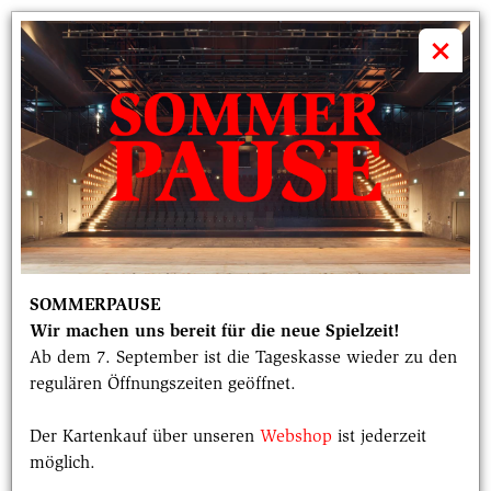
volkstheater

×
Pressematerial FAULENDER MOND
Hier finden Sie Pressematerial zur Premiere von
"FAULENDER MOND" von Anaïs Clerc in der Regie
von Simon Friedl. Die Premiere ist am 31. Januar
2025.
Die Bilder dürfen im Rahmen der Berichterstattung
unter Angabe des Copyrights honorarfrei genutzt
SOMMERPAUSE
werden. © Gabriela Neeb.
Wir machen uns bereit für die neue Spielzeit!
Ab dem 7. September ist die Tageskasse wieder zu den
regulären Öffnungszeiten geöffnet.
Der Kartenkauf über unseren
Webshop
ist jederzeit
möglich.