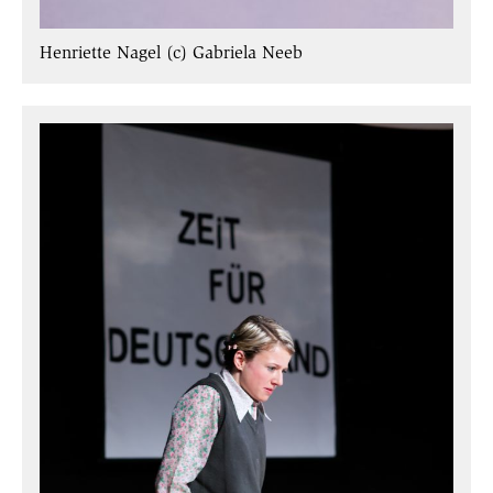
Henriette Nagel (c) Gabriela Neeb