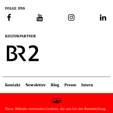
FOLGE UNS
KULTURPARTNER
SITEMAP: KOPFBEREICH
Kontakt
Newsletter
Blog
Presse
Intern
Diese Website verwendet Cookies, die uns bei der Bereitstellung