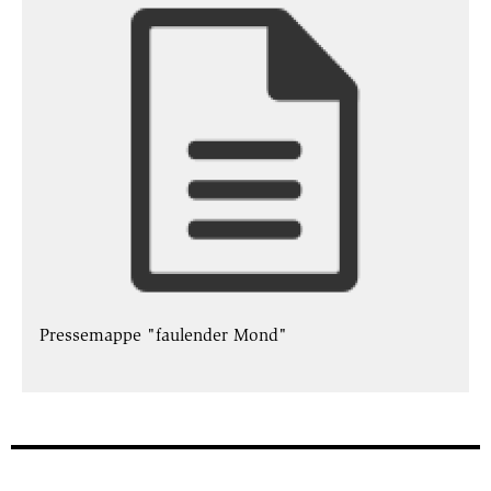
Dokument
Pressemappe "faulender Mond"