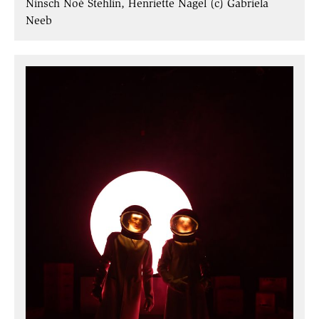
Ninsch Noé Stehlin, Henriette Nagel (c) Gabriela
Neeb