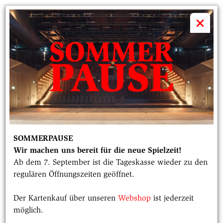
volkstheater

×
DIE BAUGRUBE
Ausgabe 2, Januar 2019
Datum
Rubrik
01.01.2019
Baudoku
SOMMERPAUSE
Wir machen uns bereit für die neue Spielzeit!
Was bisher geschah
Ab dem 7. September ist die Tageskasse wieder zu den
regulären Öffnungszeiten geöffnet.
Nach dem Abbruch der Winterstallungen am
Viehhof – sie standen in der linken Bildhälfte und
Der Kartenkauf über unseren
Webshop
ist jederzeit
endeten dort, wo jetzt der rote
Kran
steht –
möglich.
übergab die Stadt das freigemachte Baufeld an den