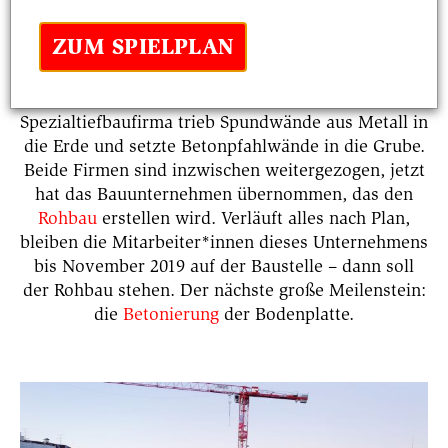
Generalübernehmer
. Umgehend stand das erste
Großprojekt an: der Aushub der Baugrube. Mit ein
ZUM SPIELPLAN
bisschen In-der- Erde-Baggern ist es dabei natürlich
nicht getan. Eine Tiefbaufirma übernahm den
Aushub und den Abtransport des Erdreichs. Eine
Spezialtiefbaufirma trieb Spundwände aus Metall in
die Erde und setzte Betonpfahlwände in die Grube.
Beide Firmen sind inzwischen weitergezogen, jetzt
hat das Bauunternehmen übernommen, das den
Rohbau
erstellen wird. Verläuft alles nach Plan,
bleiben die Mitarbeiter*innen dieses Unternehmens
bis November 2019 auf der Baustelle – dann soll
der Rohbau stehen. Der nächste große Meilenstein:
die
Betonierung
der Bodenplatte.