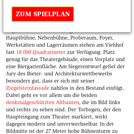
ZUM SPIELPLAN
Die Pläne für das neue Münchner Volkstheater
stammen vom
Architekturbüro Lederer
Ragnarsdóttir Oei
aus Stuttgart. Für den Bau mit
Hauptbühne, Nebenbühne, Proberaum, Foyer,
Werkstätten und Lagerräumen stehen am Viehhof
fast
18 000 Quadratmeter
zur Verfügung. Platz
genug für das Theatergebäude, einen Vorplatz und
eine Biergartenfläche. Am Siegerentwurf gefiel der
Jury des Bieter- und Architekturwettbewerbs
besonders gut, dass er sich mit seiner
Ziegelsteinfassade
nahtlos in den Bestand einfügt.
Dabei geht es vor allem um die beiden
denkmalgeschützten Altbauten
, die im Bild links
und rechts zu sehen sind. Der Torbogen, der den
Haupteingang zum Theater markiert, wirkt
dagegen modern und unverwechselbar. In der
Bildmitte ist der 27 Meter hohe Bühnenturm zu