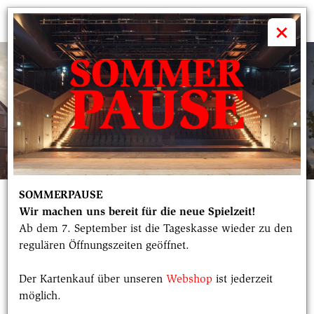
volkstheater

×
SOMMERPAUSE
Wir machen uns bereit für die neue Spielzeit!
DER ENTWURF
Ab dem 7. September ist die Tageskasse wieder zu den
regulären Öffnungszeiten geöffnet.
Ausgabe 1, Januar 2018
Der Kartenkauf über unseren
Webshop
ist jederzeit
möglich.
Datum
Rubrik
01.01.2018
Baudoku