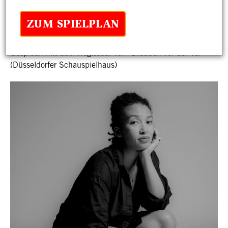
"Es ist immer dieser Kampf
ZUM SPIELPLAN
gegen die Zeit."
10 Fragen an ... Adrian Figueroa - Hörbar Radikal im
Gespräch mit dem Regisseur von "Draußen vor der Tür"
(Düsseldorfer Schauspielhaus)