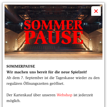
volkstheater

×
AUF UKRAINISCHEN SCHLECHTEN
STRASSEN
Pavlo Arie in der Sprache seines Exils
über "Bad Roads" in der Regie von
SOMMERPAUSE
Tamara Trunova, die schon drei Jahre vor
Wir machen uns bereit für die neue Spielzeit!
der brutalen russischen Invasion ein
Ab dem 7. September ist die Tageskasse wieder zu den
regulären Öffnungszeiten geöffnet.
düsteres Bild des Krieges zeigt. Jetzt hat
die Realität die Aufführung tragisch
Der Kartenkauf über unseren
Webshop
ist jederzeit
möglich.
erneuert.