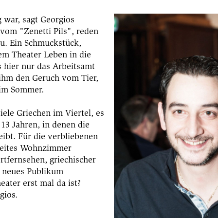
g war, sagt Georgios
vom "Zenetti Pils", reden
au. Ein Schmuckstück,
dem Theater Leben in die
 hier nur das Arbeitsamt
 ihm den Geruch vom Tier,
 im Sommer.
iele Griechen im Viertel, es
13 Jahren, in denen die
eibt. Für die verbliebenen
zweites Wohnzimmer
tfernsehen, griechischer
b neues Publikum
ater erst mal da ist?
gios.