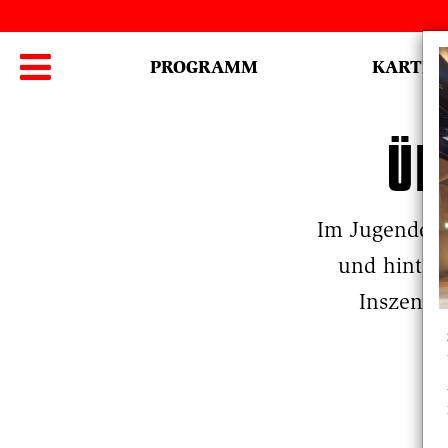
Hauptmenü

PROGRAMM
KARTEN
ÜB
Im Jugendclu
und hinter
Inszenie