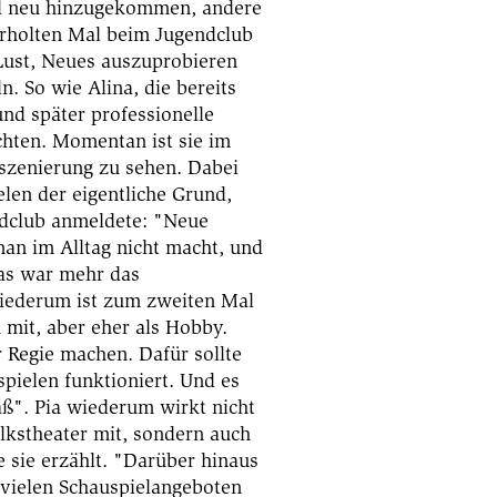
nd neu hinzugekommen, andere
rholten Mal beim Jugendclub
e Lust, Neues auszuprobieren
. So wie Alina, die bereits
und später professionelle
hten. Momentan ist sie im
nszenierung zu sehen. Dabei
elen der eigentliche Grund,
dclub anmeldete: "Neue
an im Alltag nicht macht, und
as war mehr das
iederum ist zum zweiten Mal
h mit, aber eher als Hobby.
r Regie machen. Dafür sollte
spielen funktioniert. Und es
aß". Pia wiederum wirkt nicht
lkstheater mit, sondern auch
 sie erzählt. "Darüber hinaus
i vielen Schauspielangeboten