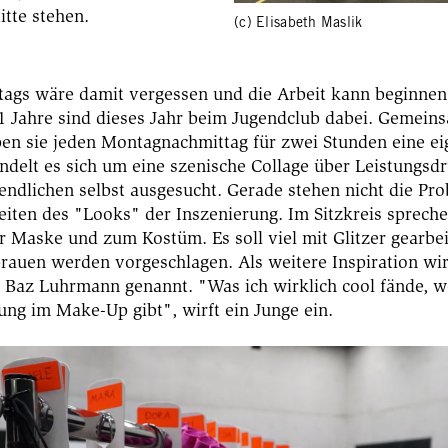
itte stehen.
(c) Elisabeth Maslik
ltags wäre damit vergessen und die Arbeit kann beginnen.
1 Jahre sind dieses Jahr beim Jugendclub dabei. Gemein
ben sie jeden Montagnachmittag für zwei Stunden eine ei
ndelt es sich um eine szenische Collage über Leistungs
endlichen selbst ausgesucht. Gerade stehen nicht die Pr
eiten des "Looks" der Inszenierung. Im Sitzkreis sprech
r Maske und zum Kostüm. Es soll viel mit Glitzer gearbe
rauen werden vorgeschlagen. Als weitere Inspiration wi
 Baz Luhrmann genannt. "Was ich wirklich cool fände, w
ung im Make-Up gibt", wirft ein Junge ein.