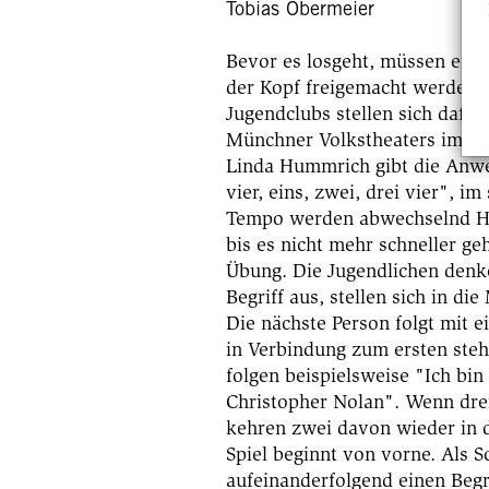
Tobias Obermeier
Bevor es losgeht, müssen erst
der Kopf freigemacht werden. 
Jugendclubs stellen sich dafü
Münchner Volkstheaters im Kr
Linda Hummrich gibt die Anwei
vier, eins, zwei, drei vier", i
Tempo werden abwechselnd Hä
bis es nicht mehr schneller geh
Übung. Die Jugendlichen denk
Begriff aus, stellen sich in die
Die nächste Person folgt mit e
in Verbindung zum ersten steht
folgen beispielsweise "Ich bin
Christopher Nolan". Wenn drei
kehren zwei davon wieder in 
Spiel beginnt von vorne. Als Sc
aufeinanderfolgend einen Begri