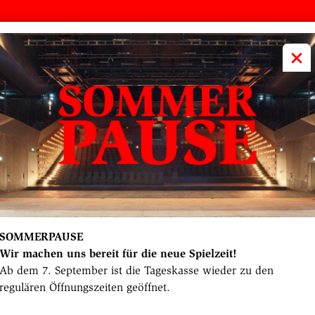
volkstheater
ME
×
ER SICH HINAUSWACH
b des Münchner Volkstheaters können sich Ju
 der Bühne ausprobieren und unter Anleitung 
rung erarbeiten, die am Ende große Premiere fe
Probenbesuch.
SOMMERPAUSE
Wir machen uns bereit für die neue Spielzeit!
Ab dem 7. September ist die Tageskasse wieder zu den
Datum
10.06.2025
Rubrik
Hinter den Kulissen
regulären Öffnungszeiten geöffnet.