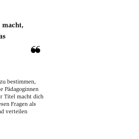
t macht,
as
n zu bestimmen,
ie Pädagoginnen
r Titel macht dich
esen Fragen als
d verteilen