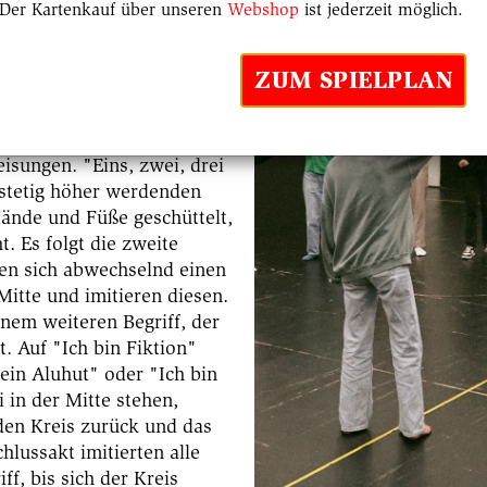
Der Kartenkauf über unseren
Webshop
ist jederzeit möglich.
 der Körper entspannt und
ZUM SPIELPLAN
Die Mitglieder des
r auf der Probebühne des
eis auf. Theaterpädagogin
sungen. "Eins, zwei, drei
m stetig höher werdenden
nde und Füße geschüttelt,
t. Es folgt die zweite
en sich abwechselnd einen
 Mitte und imitieren diesen.
inem weiteren Begriff, der
. Auf "Ich bin Fiktion"
 ein Aluhut" oder "Ich bin
 in der Mitte stehen,
den Kreis zurück und das
hlussakt imitierten alle
ff, bis sich der Kreis