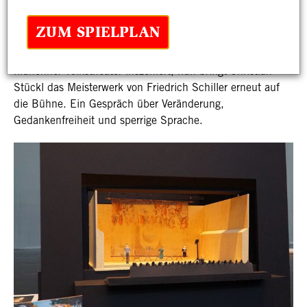
"Wir Menschen verheddern uns
ZUM SPIELPLAN
immer wieder im 'Copy/Paste'."
Vor zwanzig Jahren hat er "Don Karlos" schon einmal fürs
Münchner Volkstheater inszeniert, nun bringt Christian
Stückl das Meisterwerk von Friedrich Schiller erneut auf
die Bühne. Ein Gespräch über Veränderung,
Gedankenfreiheit und sperrige Sprache.