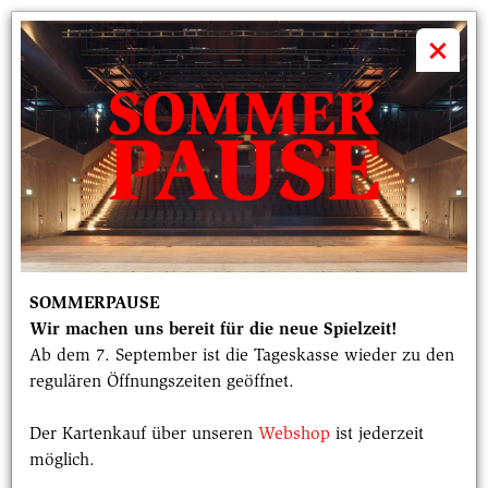
volkstheater

×
"ES IST AUF DEN ERSTEN BLICK EIN
VÖLLIG KONFLIKTFREIES SUJET."
Jan Friedrich inszeniert für das
Münchner Volkstheater den Roman
SOMMERPAUSE
"Echtzeitalter" von Tonio Schachinger.
Wir machen uns bereit für die neue Spielzeit!
Im Interview erzählt er, was diese
Ab dem 7. September ist die Tageskasse wieder zu den
regulären Öffnungszeiten geöffnet.
Geschichte über einen Schüler auf einem
Wiener Eliteinternat so interessant
Der Kartenkauf über unseren
Webshop
ist jederzeit
möglich.
macht.