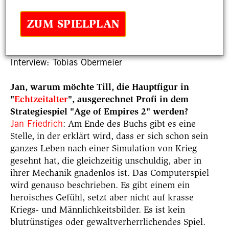
ZUM SPIELPLAN
Datum
Rubrik
08.04.2026
Im Gespräch
Interview: Tobias Obermeier
Jan, warum möchte Till, die Hauptfigur in
"
Echtzeitalter
", ausgerechnet Profi in dem
Strategiespiel "Age of Empires 2" werden?
Jan Friedrich
: Am Ende des Buchs gibt es eine
Stelle, in der erklärt wird, dass er sich schon sein
ganzes Leben nach einer Simulation von Krieg
gesehnt hat, die gleichzeitig unschuldig, aber in
ihrer Mechanik gnadenlos ist. Das Computerspiel
wird genauso beschrieben. Es gibt einem ein
heroisches Gefühl, setzt aber nicht auf krasse
Kriegs- und Männlichkeitsbilder. Es ist kein
blutrünstiges oder gewaltverherrlichendes Spiel.